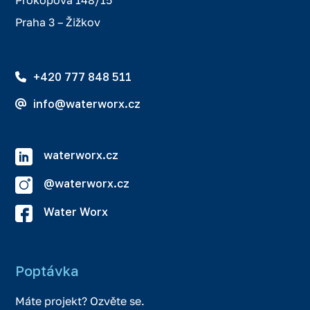
Prokopova 148/15
Praha 3 – Žižkov
+420 777 848 511
info@waterworx.cz
waterworx.cz
@waterworx.cz
Water Worx
Poptávka
Máte projekt? Ozvěte se.