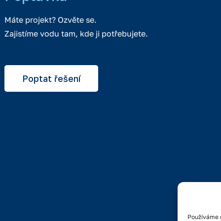
Máte projekt? Ozvěte se.
Zajistíme vodu tam, kde ji potřebujete.
Poptat řešení
Používáme c