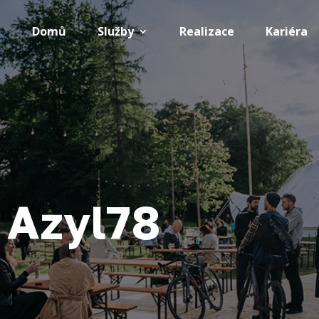
Domů
Služby
Realizace
Kariéra
 Azyl78