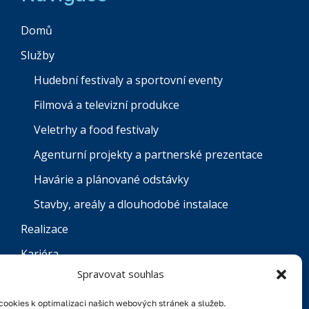
Domů
Služby
Hudební festivaly a sportovní eventy
Filmová a televizní produkce
Veletrhy a food festivaly
Agenturní projekty a partnerské prezentace
Havárie a plánované odstávky
Stavby, areály a dlouhodobé instalace
Realizace
Kariéra
Spravovat souhlas
Kontakt
English
ookies k optimalizaci našich webových stránek a služeb.