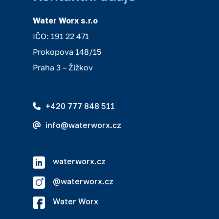
Water Worx s.r.o
IČO: 191 22 471
Prokopova 148/15
Praha 3 – Žižkov
+420 777 848 511
info@waterworx.cz
waterworx.cz
@waterworx.cz
Water Worx