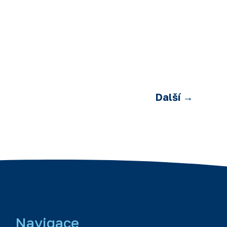
Další
→
Navigace