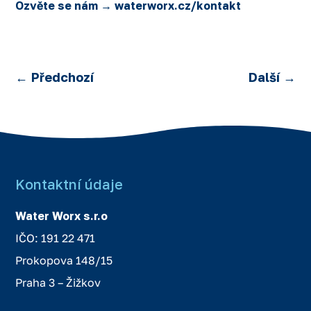
Ozvěte se nám → waterworx.cz/kontakt
←
Předchozí
Další
→
Kontaktní údaje
Water Worx s.r.o
IČO: 191 22 471
Prokopova 148/15
Praha 3 – Žižkov