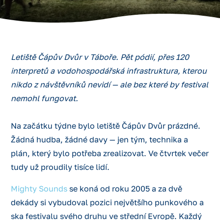
Letiště Čápův Dvůr v Táboře. Pět pódií, přes 120
interpretů a vodohospodářská infrastruktura, kterou
nikdo z návštěvníků nevidí — ale bez které by festival
nemohl fungovat.
Na začátku týdne bylo letiště Čápův Dvůr prázdné.
Žádná hudba, žádné davy — jen tým, technika a
plán, který bylo potřeba zrealizovat. Ve čtvrtek večer
tudy už proudily tisíce lidí.
Mighty Sounds
se koná od roku 2005 a za dvě
dekády si vybudoval pozici největšího punkového a
ska festivalu svého druhu ve střední Evropě. Každý