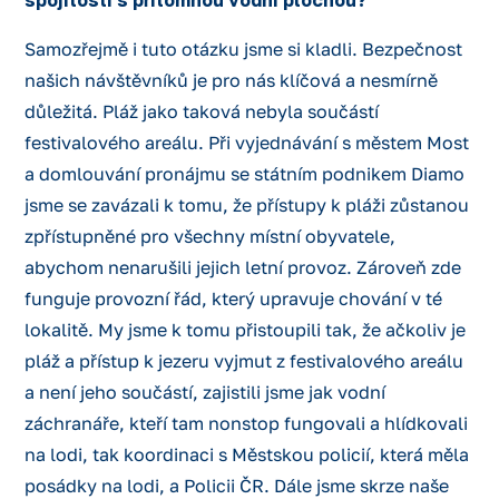
spojitosti s přítomnou vodní plochou?
Samozřejmě i tuto otázku jsme si kladli. Bezpečnost
našich návštěvníků je pro nás klíčová a nesmírně
důležitá. Pláž jako taková nebyla součástí
festivalového areálu. Při vyjednávání s městem Most
a domlouvání pronájmu se státním podnikem Diamo
jsme se zavázali k tomu, že přístupy k pláži zůstanou
zpřístupněné pro všechny místní obyvatele,
abychom nenarušili jejich letní provoz. Zároveň zde
funguje provozní řád, který upravuje chování v té
lokalitě. My jsme k tomu přistoupili tak, že ačkoliv je
pláž a přístup k jezeru vyjmut z festivalového areálu
a není jeho součástí, zajistili jsme jak vodní
záchranáře, kteří tam nonstop fungovali a hlídkovali
na lodi, tak koordinaci s Městskou policií, která měla
posádky na lodi, a Policii ČR. Dále jsme skrze naše