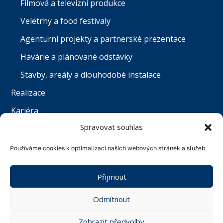
Filmová a televizní produkce
Veletrhy a food festivaly
Agenturní projekty a partnerské prezentace
Havárie a plánované odstávky
Stavby, areály a dlouhodobé instalace
Realizace
Kariéra
Spravovat souhlas
Kontakt
English
Používáme cookies k optimalizaci našich webových stránek a služeb.
Přijmout
© Water Worx s.r.o. | Všechna práva vyhrazena |
Odmítnout
created by
Webwiz
Zobrazit předvolby