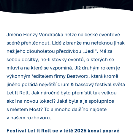
Jméno Honzy Vondráčka nelze na české eventové
scéně přehlédnout. Lidé z branže mu neřeknou jinak
než jeho dlouholetou přezdívkou „Jedi“. Má za
sebou desítky, ne-li stovky eventů, o kterých se
mluví a na které se vzpomíná. Již druhým rokem je
výkonným ředitelem firmy Beatworx, která kromě
jiného pořádá největší drum & bassový festival světa
Let It Roll. Jak náročné bylo přemístit tak velkou
akci na novou lokaci? Jaká byla a je spolupráce
s městem Most? To a mnoho dalšího najdete
v našem rozhovoru.
Festival Let It Roll se v létě 2025 konal poprvé