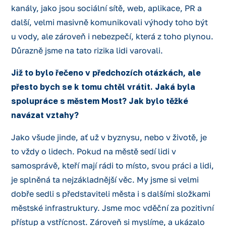
kanály, jako jsou sociální sítě, web, aplikace, PR a
další, velmi masivně komunikovali výhody toho být
u vody, ale zároveň i nebezpečí, která z toho plynou.
Důrazně jsme na tato rizika lidi varovali.
Již to bylo řečeno v předchozích otázkách, ale
přesto bych se k tomu chtěl vrátit. Jaká byla
spolupráce s městem Most? Jak bylo těžké
navázat vztahy?
Jako všude jinde, ať už v byznysu, nebo v životě, je
to vždy o lidech. Pokud na městě sedí lidi v
samosprávě, kteří mají rádi to místo, svou práci a lidi,
je splněná ta nejzákladnější věc. My jsme si velmi
dobře sedli s představiteli města i s dalšími složkami
městské infrastruktury. Jsme moc vděční za pozitivní
přístup a vstřícnost. Zároveň si myslíme, a ukázalo