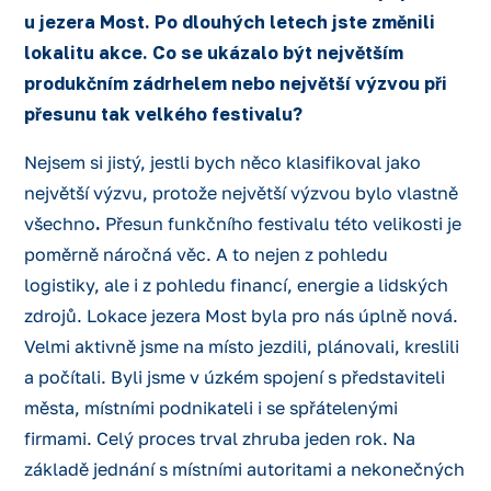
u jezera Most. Po dlouhých letech jste změnili
lokalitu akce. Co se ukázalo být největším
produkčním zádrhelem nebo největší výzvou při
přesunu tak velkého festivalu?
Nejsem si jistý, jestli bych něco klasifikoval jako
největší výzvu, protože největší výzvou bylo vlastně
všechno
.
Přesun funkčního festivalu této velikosti je
poměrně náročná věc. A to nejen z pohledu
logistiky, ale i z pohledu financí, energie a lidských
zdrojů. Lokace jezera Most byla pro nás úplně nová.
Velmi aktivně jsme na místo jezdili, plánovali, kreslili
a počítali. Byli jsme v úzkém spojení s představiteli
města, místními podnikateli i se spřátelenými
firmami. Celý proces trval zhruba jeden rok. Na
základě jednání s místními autoritami a nekonečných